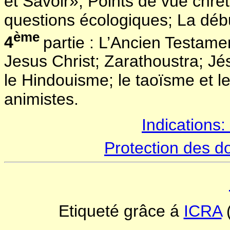
et Savoir»; Points de vue chré
questions écologiques; La début
ème
4
partie : L’Ancien Testament
Jesus Christ; Zarathoustra; Jés
le Hindouisme; le taoïsme et le
animistes.
Indications:
Protection des d
Etiqueté grâce á
ICRA
(