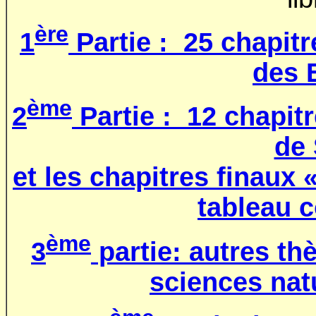
ère
1
Partie : 25 chapitr
des 
ème
2
Partie : 12 chapit
de 
et les chapitres finaux 
tableau 
ème
3
partie: autres t
sciences natu